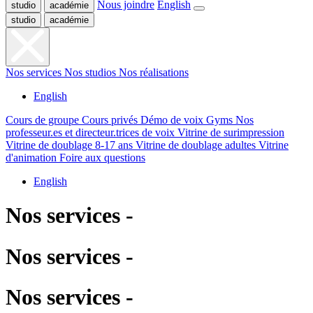
Nous joindre
English
studio
académie
studio
académie
Nos services
Nos studios
Nos réalisations
English
Cours de groupe
Cours privés
Démo de voix
Gyms
Nos
professeur.es et directeur.trices de voix
Vitrine de surimpression
Vitrine de doublage 8-17 ans
Vitrine de doublage adultes
Vitrine
d'animation
Foire aux questions
English
Nos services -
Nos services -
Nos services -