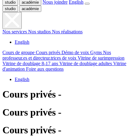
Nous joindre
English
studio
académie
studio
académie
Nos services
Nos studios
Nos réalisations
English
Cours de groupe
Cours privés
Démo de voix
Gyms
Nos
professeur.es et directeur.trices de voix
Vitrine de surimpression
Vitrine de doublage 8-17 ans
Vitrine de doublage adultes
Vitrine
d'animation
Foire aux questions
English
Cours privés -
Cours privés -
Cours privés -